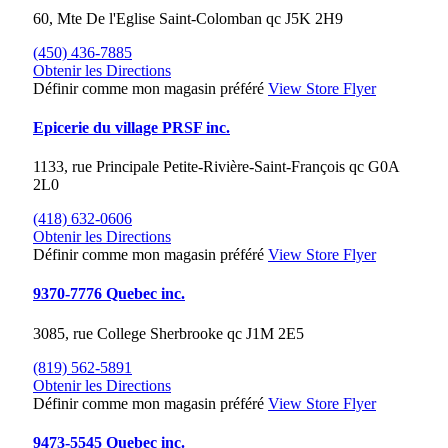
60, Mte De l'Eglise
Saint-Colomban
qc
J5K 2H9
(450) 436-7885
Obtenir les Directions
Définir comme mon magasin préféré
View Store Flyer
Epicerie du village PRSF inc.
1133, rue Principale
Petite-Rivière-Saint-François
qc
G0A
2L0
(418) 632-0606
Obtenir les Directions
Définir comme mon magasin préféré
View Store Flyer
9370-7776 Quebec inc.
3085, rue College
Sherbrooke
qc
J1M 2E5
(819) 562-5891
Obtenir les Directions
Définir comme mon magasin préféré
View Store Flyer
9473-5545 Quebec inc.