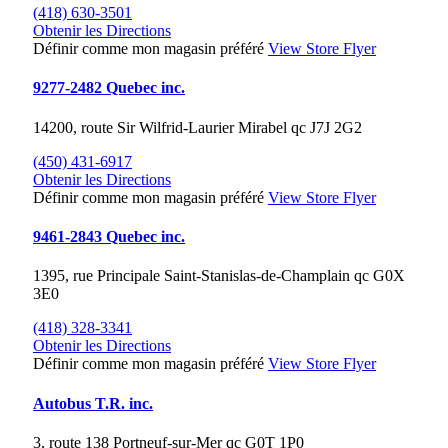
(418) 630-3501
Obtenir les Directions
Définir comme mon magasin préféré
View Store Flyer
9277-2482 Quebec inc.
14200, route Sir Wilfrid-Laurier
Mirabel
qc
J7J 2G2
(450) 431-6917
Obtenir les Directions
Définir comme mon magasin préféré
View Store Flyer
9461-2843 Quebec inc.
1395, rue Principale
Saint-Stanislas-de-Champlain
qc
G0X
3E0
(418) 328-3341
Obtenir les Directions
Définir comme mon magasin préféré
View Store Flyer
Autobus T.R. inc.
3, route 138
Portneuf-sur-Mer
qc
G0T 1P0