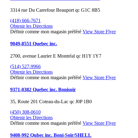
3314 rue Du Carrefour
Beauport
qc
G1C 8B5
(418) 666-7671
Obtenir les Directions
Définir comme mon magasin préféré
View Store Flyer
9049-8551 Quebec inc.
2700, avenue Laurier E
Montréal
qc
H1Y 1Y7
(514) 527-9966
Obtenir les Directions
Définir comme mon magasin préféré
View Store Flyer
9371-0382 Quebec inc. Bonisoir
35, Route 201
Coteau-du-Lac
qc
J0P 1B0
(450) 308-0610
Obtenir les Directions
Définir comme mon magasin préféré
View Store Flyer
9408-992 Qubec inc. Boni-Soir/SHELL