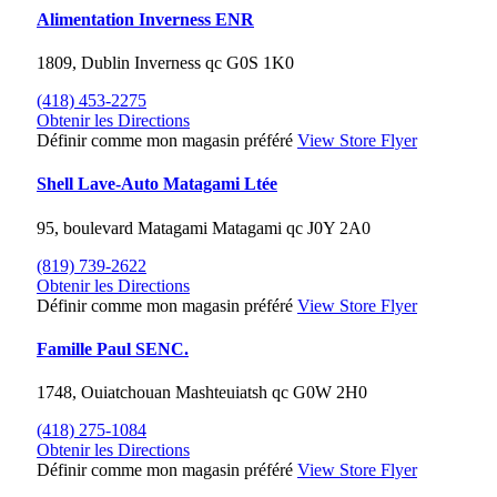
Alimentation Inverness ENR
1809, Dublin
Inverness
qc
G0S 1K0
(418) 453-2275
Obtenir les Directions
Définir comme mon magasin préféré
View Store Flyer
Shell Lave-Auto Matagami Ltée
95, boulevard Matagami
Matagami
qc
J0Y 2A0
(819) 739-2622
Obtenir les Directions
Définir comme mon magasin préféré
View Store Flyer
Famille Paul SENC.
1748, Ouiatchouan
Mashteuiatsh
qc
G0W 2H0
(418) 275-1084
Obtenir les Directions
Définir comme mon magasin préféré
View Store Flyer