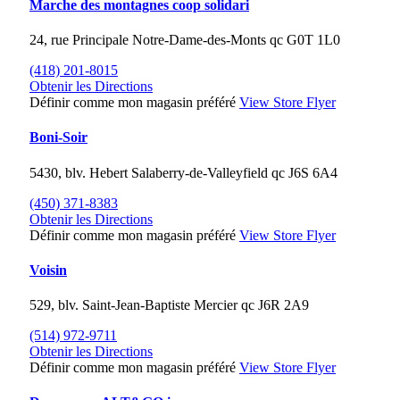
Marche des montagnes coop solidari
24, rue Principale
Notre-Dame-des-Monts
qc
G0T 1L0
(418) 201-8015
Obtenir les Directions
Définir comme mon magasin préféré
View Store Flyer
Boni-Soir
5430, blv. Hebert
Salaberry-de-Valleyfield
qc
J6S 6A4
(450) 371-8383
Obtenir les Directions
Définir comme mon magasin préféré
View Store Flyer
Voisin
529, blv. Saint-Jean-Baptiste
Mercier
qc
J6R 2A9
(514) 972-9711
Obtenir les Directions
Définir comme mon magasin préféré
View Store Flyer