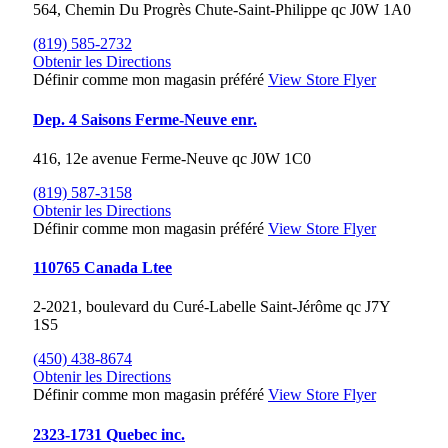
564, Chemin Du Progrès
Chute-Saint-Philippe
qc
J0W 1A0
(819) 585-2732
Obtenir les Directions
Définir comme mon magasin préféré
View Store Flyer
Dep. 4 Saisons Ferme-Neuve enr.
416, 12e avenue
Ferme-Neuve
qc
J0W 1C0
(819) 587-3158
Obtenir les Directions
Définir comme mon magasin préféré
View Store Flyer
110765 Canada Ltee
2-2021, boulevard du Curé-Labelle
Saint-Jérôme
qc
J7Y
1S5
(450) 438-8674
Obtenir les Directions
Définir comme mon magasin préféré
View Store Flyer
2323-1731 Quebec inc.