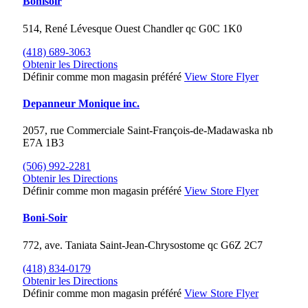
Bonisoir
514, René Lévesque Ouest
Chandler
qc
G0C 1K0
(418) 689-3063
Obtenir les Directions
Définir comme mon magasin préféré
View Store Flyer
Depanneur Monique inc.
2057, rue Commerciale
Saint-François-de-Madawaska
nb
E7A 1B3
(506) 992-2281
Obtenir les Directions
Définir comme mon magasin préféré
View Store Flyer
Boni-Soir
772, ave. Taniata
Saint-Jean-Chrysostome
qc
G6Z 2C7
(418) 834-0179
Obtenir les Directions
Définir comme mon magasin préféré
View Store Flyer