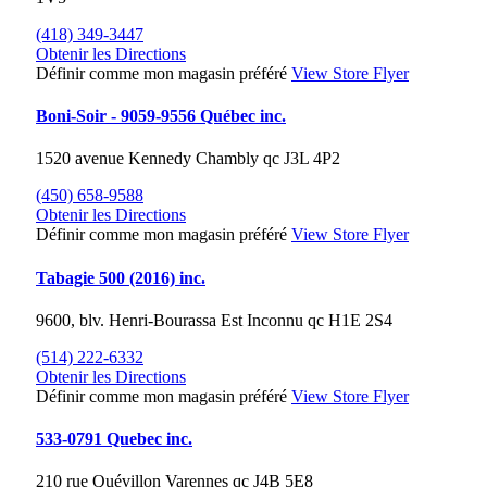
(418) 349-3447
Obtenir les Directions
Définir comme mon magasin préféré
View Store Flyer
Boni-Soir - 9059-9556 Québec inc.
1520 avenue Kennedy
Chambly
qc
J3L 4P2
(450) 658-9588
Obtenir les Directions
Définir comme mon magasin préféré
View Store Flyer
Tabagie 500 (2016) inc.
9600, blv. Henri-Bourassa Est
Inconnu
qc
H1E 2S4
(514) 222-6332
Obtenir les Directions
Définir comme mon magasin préféré
View Store Flyer
533-0791 Quebec inc.
210 rue Quévillon
Varennes
qc
J4B 5E8