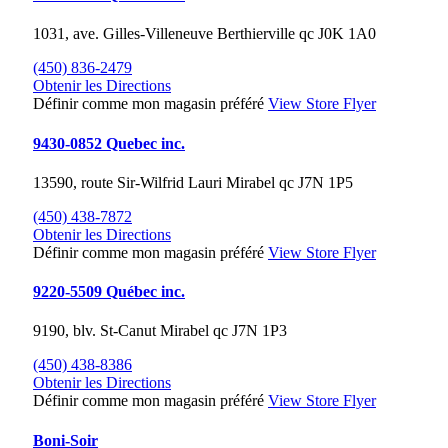
1031, ave. Gilles-Villeneuve
Berthierville
qc
J0K 1A0
(450) 836-2479
Obtenir les Directions
Définir comme mon magasin préféré
View Store Flyer
9430-0852 Quebec inc.
13590, route Sir-Wilfrid Lauri
Mirabel
qc
J7N 1P5
(450) 438-7872
Obtenir les Directions
Définir comme mon magasin préféré
View Store Flyer
9220-5509 Québec inc.
9190, blv. St-Canut
Mirabel
qc
J7N 1P3
(450) 438-8386
Obtenir les Directions
Définir comme mon magasin préféré
View Store Flyer
Boni-Soir