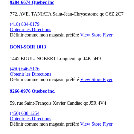
9284-6674 Quebec inc
772, AVE. TANIATA
Saint-Jean-Chrysostome
qc
G6Z 2C7
(418) 834-0179
Obtenir les Directions
Définir comme mon magasin préféré
View Store Flyer
BONI-SOIR 1013
1445 BOUL. NOBERT
Longueuil
qc
J4K 5H9
(450) 646-5176
Obtenir les Directions
Définir comme mon magasin préféré
View Store Flyer
9266-0976 Quebec inc.
59, rue Saint-François Xavier
Candiac
qc
J5R 4V4
(450) 638-1254
Obtenir les Directions
Définir comme mon magasin préféré
View Store Flyer