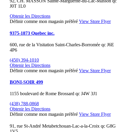
92, CH. MASSON
Sainte-Marguerite-du-Lac-Masson
qc
J0T 1L0
Obtenir les Directions
Définir comme mon magasin préféré
View Store Flyer
9375-1873 Quebec inc.
600, rue de la Visitation
Saint-Charles-Borromée
qc
J6E
4P6
(450) 394-1010
Obtenir les Directions
Définir comme mon magasin préféré
View Store Flyer
BONI-SOIR 499
1155 boulevard de Rome
Brossard
qc
J4W 3J1
(438) 788-0868
Obtenir les Directions
Définir comme mon magasin préféré
View Store Flyer
91, rue St-André
Metabetchouan-Lac-a-la-Croix
qc
G8G
1V5