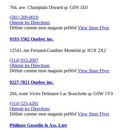
764, ave. Champlain
Disraeli
qc
G0N 1E0
(581) 209-0010
Obtenir les Directions
Définir comme mon magasin préféré
View Store Flyer
9193-5502 Quebec inc.
12543, rue Fernand-Gauthier
Montréal
qc
H1X 2X2
(514) 915-2007
Obtenir les Directions
Définir comme mon magasin préféré
View Store Flyer
9227-7821 Quebec inc.
204, route Victor Delmarre
Lac Bouchette
qc
G0W 1V0
(514) 525-4281
Obtenir les Directions
Définir comme mon magasin préféré
View Store Flyer
Philippe Gosselin & Ass. Ltee