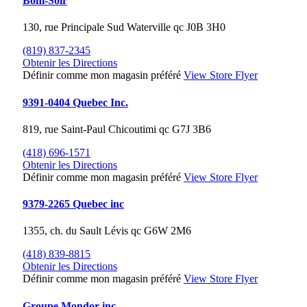
Boni-Soir
130, rue Principale Sud
Waterville
qc
J0B 3H0
(819) 837-2345
Obtenir les Directions
Définir comme mon magasin préféré
View Store Flyer
9391-0404 Quebec Inc.
819, rue Saint-Paul
Chicoutimi
qc
G7J 3B6
(418) 696-1571
Obtenir les Directions
Définir comme mon magasin préféré
View Store Flyer
9379-2265 Quebec inc
1355, ch. du Sault
Lévis
qc
G6W 2M6
(418) 839-8815
Obtenir les Directions
Définir comme mon magasin préféré
View Store Flyer
Groupe Mondor inc.