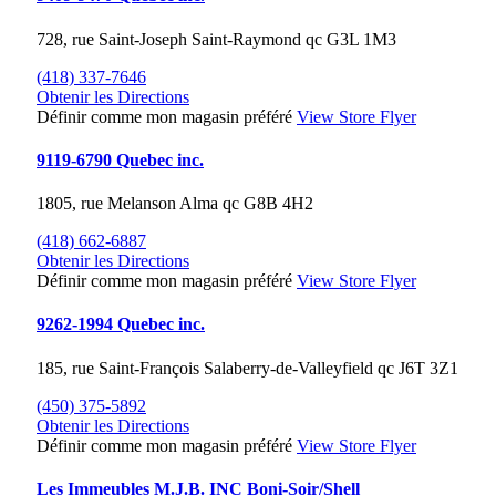
728, rue Saint-Joseph
Saint-Raymond
qc
G3L 1M3
(418) 337-7646
Obtenir les Directions
Définir comme mon magasin préféré
View Store Flyer
9119-6790 Quebec inc.
1805, rue Melanson
Alma
qc
G8B 4H2
(418) 662-6887
Obtenir les Directions
Définir comme mon magasin préféré
View Store Flyer
9262-1994 Quebec inc.
185, rue Saint-François
Salaberry-de-Valleyfield
qc
J6T 3Z1
(450) 375-5892
Obtenir les Directions
Définir comme mon magasin préféré
View Store Flyer
Les Immeubles M.J.B. INC Boni-Soir/Shell