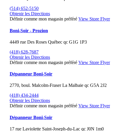
(514) 652-5150
Obtenir les Directions
Définir comme mon magasin préféré
View Store Flyer
Boni-Soir - Prozion
4449 rue Des Roses
Québec
qc
G1G 1P3
(418) 628-7687
Obtenir les Directions
Définir comme mon magasin préféré
View Store Flyer
Dépanneur Boni-Soir
2770, boul. Malcolm-Fraser
La Malbaie
qc
G5A 2J2
(418) 434-2444
Obtenir les Directions
Définir comme mon magasin préféré
View Store Flyer
Dépanneur Boni-Soir
17 rue Laviolette
Saint-Joseph-du-Lac
qc
J0N 1m0