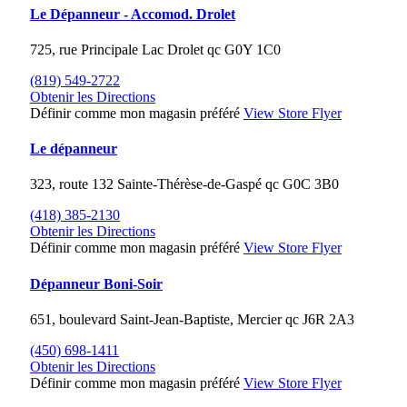
Le Dépanneur - Accomod. Drolet
725, rue Principale
Lac Drolet
qc
G0Y 1C0
(819) 549-2722
Obtenir les Directions
Définir comme mon magasin préféré
View Store Flyer
Le dépanneur
323, route 132
Sainte-Thérèse-de-Gaspé
qc
G0C 3B0
(418) 385-2130
Obtenir les Directions
Définir comme mon magasin préféré
View Store Flyer
Dépanneur Boni-Soir
651, boulevard Saint-Jean-Baptiste,
Mercier
qc
J6R 2A3
(450) 698-1411
Obtenir les Directions
Définir comme mon magasin préféré
View Store Flyer