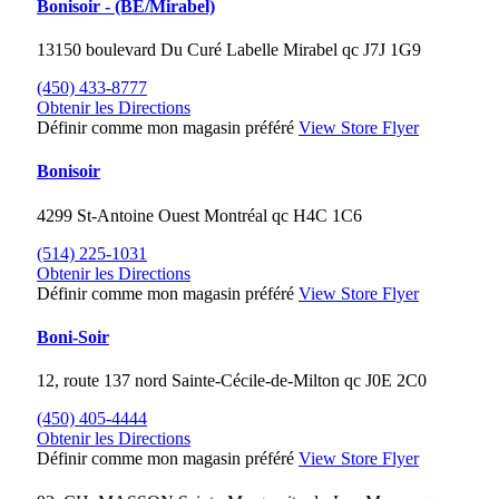
Bonisoir - (BE/Mirabel)
13150 boulevard Du Curé Labelle
Mirabel
qc
J7J 1G9
(450) 433-8777
Obtenir les Directions
Définir comme mon magasin préféré
View Store Flyer
Bonisoir
4299 St-Antoine Ouest
Montréal
qc
H4C 1C6
(514) 225-1031
Obtenir les Directions
Définir comme mon magasin préféré
View Store Flyer
Boni-Soir
12, route 137 nord
Sainte-Cécile-de-Milton
qc
J0E 2C0
(450) 405-4444
Obtenir les Directions
Définir comme mon magasin préféré
View Store Flyer