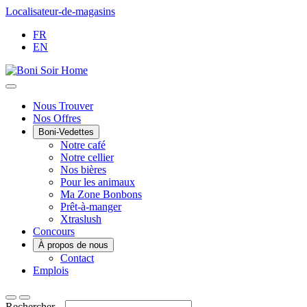
Passer
Localisateur-de-magasins
au
FR
contenu
EN
Main
Nous Trouver
Nos Offres
Menu
Boni-Vedettes
Notre café
Notre cellier
Nos bières
Pour les animaux
Ma Zone Bonbons
Prêt-à-manger
Xtraslush
Concours
À propos de nous
Contact
Emplois
Rechercher...