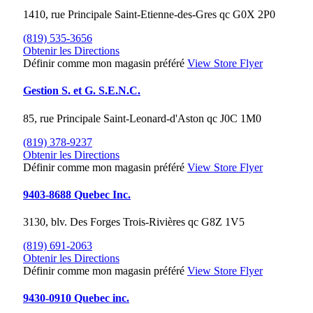
1410, rue Principale
Saint-Etienne-des-Gres
qc
G0X 2P0
(819) 535-3656
Obtenir les Directions
Définir comme mon magasin préféré
View Store Flyer
Gestion S. et G. S.E.N.C.
85, rue Principale
Saint-Leonard-d'Aston
qc
J0C 1M0
(819) 378-9237
Obtenir les Directions
Définir comme mon magasin préféré
View Store Flyer
9403-8688 Quebec Inc.
3130, blv. Des Forges
Trois-Rivières
qc
G8Z 1V5
(819) 691-2063
Obtenir les Directions
Définir comme mon magasin préféré
View Store Flyer
9430-0910 Quebec inc.