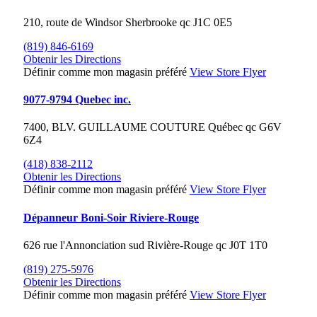
210, route de Windsor
Sherbrooke
qc
J1C 0E5
(819) 846-6169
Obtenir les Directions
Définir comme mon magasin préféré
View Store Flyer
9077-9794 Quebec inc.
7400, BLV. GUILLAUME COUTURE
Québec
qc
G6V
6Z4
(418) 838-2112
Obtenir les Directions
Définir comme mon magasin préféré
View Store Flyer
Dépanneur Boni-Soir Riviere-Rouge
626 rue l'Annonciation sud
Rivière-Rouge
qc
J0T 1T0
(819) 275-5976
Obtenir les Directions
Définir comme mon magasin préféré
View Store Flyer