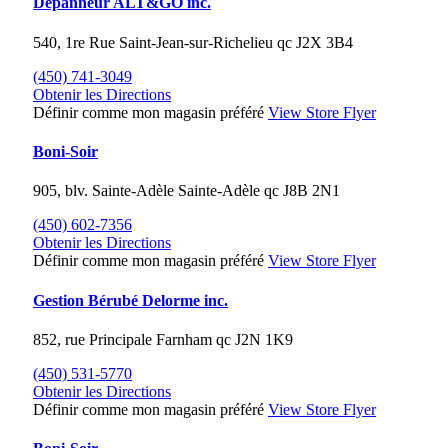
Depanneur ALT&GO inc.
540, 1re Rue
Saint-Jean-sur-Richelieu
qc
J2X 3B4
(450) 741-3049
Obtenir les Directions
Définir comme mon magasin préféré
View Store Flyer
Boni-Soir
905, blv. Sainte-Adèle
Sainte-Adèle
qc
J8B 2N1
(450) 602-7356
Obtenir les Directions
Définir comme mon magasin préféré
View Store Flyer
Gestion Bérubé Delorme inc.
852, rue Principale
Farnham
qc
J2N 1K9
(450) 531-5770
Obtenir les Directions
Définir comme mon magasin préféré
View Store Flyer