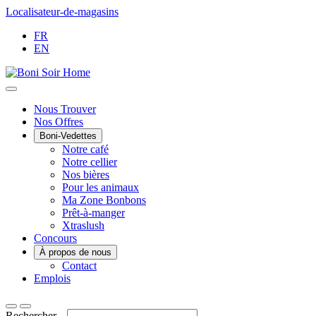
Passer
Localisateur-de-magasins
au
FR
contenu
EN
Main
Nous Trouver
Nos Offres
Menu
Boni-Vedettes
Notre café
Notre cellier
Nos bières
Pour les animaux
Ma Zone Bonbons
Prêt-à-manger
Xtraslush
Concours
À propos de nous
Contact
Emplois
Rechercher...