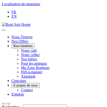
Passer
Localisateur-de-magasins
au
FR
contenu
EN
Main
Nous Trouver
Nos Offres
Menu
Boni-Vedettes
Notre café
Notre cellier
Nos bières
Pour les animaux
Ma Zone Bonbons
Prêt-à-manger
Xtraslush
Concours
À propos de nous
Contact
Emplois
Rechercher...