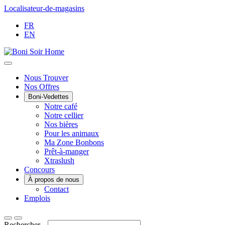
Passer
Localisateur-de-magasins
au
FR
contenu
EN
Main
Nous Trouver
Nos Offres
Menu
Boni-Vedettes
Notre café
Notre cellier
Nos bières
Pour les animaux
Ma Zone Bonbons
Prêt-à-manger
Xtraslush
Concours
À propos de nous
Contact
Emplois
Rechercher...