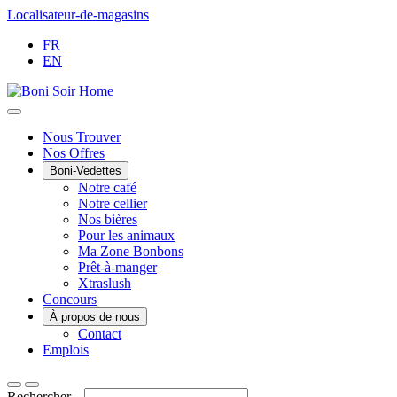
Passer
Localisateur-de-magasins
au
FR
contenu
EN
Main
Nous Trouver
Nos Offres
Menu
Boni-Vedettes
Notre café
Notre cellier
Nos bières
Pour les animaux
Ma Zone Bonbons
Prêt-à-manger
Xtraslush
Concours
À propos de nous
Contact
Emplois
Rechercher...