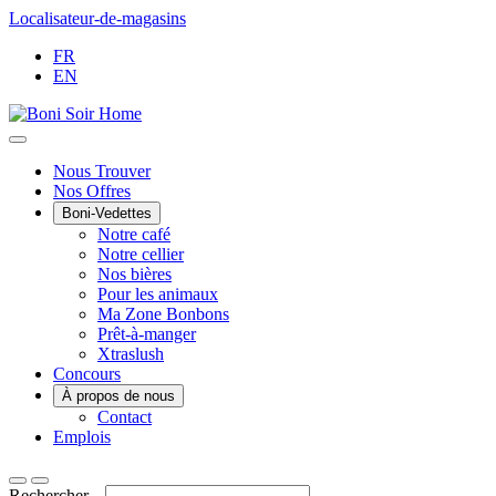
Passer
Localisateur-de-magasins
au
FR
contenu
EN
Main
Nous Trouver
Nos Offres
Menu
Boni-Vedettes
Notre café
Notre cellier
Nos bières
Pour les animaux
Ma Zone Bonbons
Prêt-à-manger
Xtraslush
Concours
À propos de nous
Contact
Emplois
Rechercher...