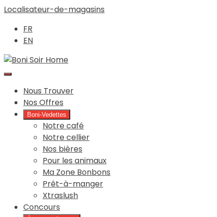
Passer
Localisateur-de-magasins
au
FR
contenu
EN
Main
Nous Trouver
Menu
Nos Offres
Boni-Vedettes
Notre café
Notre cellier
Nos bières
Pour les animaux
Ma Zone Bonbons
Prêt-à-manger
Xtraslush
Concours