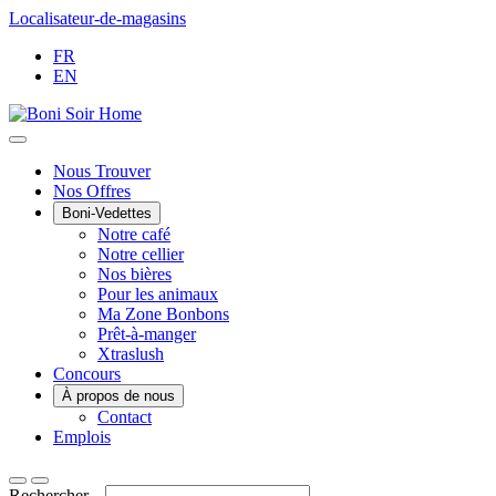
Passer
Localisateur-de-magasins
au
FR
contenu
EN
Main
Nous Trouver
Nos Offres
Menu
Boni-Vedettes
Notre café
Notre cellier
Nos bières
Pour les animaux
Ma Zone Bonbons
Prêt-à-manger
Xtraslush
Concours
À propos de nous
Contact
Emplois
Rechercher...