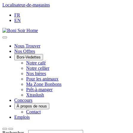
Passer
Localisateur-de-magasins
au
FR
contenu
EN
Main
Nous Trouver
Nos Offres
Menu
Boni-Vedettes
Notre café
Notre cellier
Nos bières
Pour les animaux
Ma Zone Bonbons
Prêt-à-manger
Xtraslush
Concours
À propos de nous
Contact
Emplois
Rechercher...