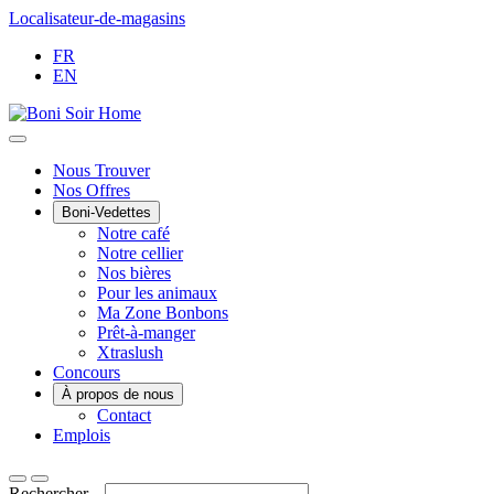
Passer
Localisateur-de-magasins
au
FR
contenu
EN
Main
Nous Trouver
Nos Offres
Menu
Boni-Vedettes
Notre café
Notre cellier
Nos bières
Pour les animaux
Ma Zone Bonbons
Prêt-à-manger
Xtraslush
Concours
À propos de nous
Contact
Emplois
Rechercher...