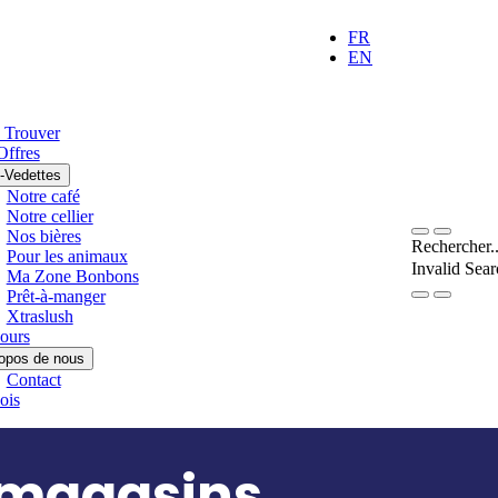
FR
EN
 Trouver
Offres
-Vedettes
Notre café
Notre cellier
Nos bières
Rechercher.
Pour les animaux
Invalid Sea
Ma Zone Bonbons
Prêt-à-manger
Submit
Xtraslush
ours
opos de nous
Contact
ois
 magasins