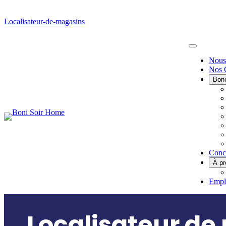
Passer
au
Localisateur-de-magasins
contenu
Main
Nous
Nos 
Menu
Boni
Conc
À pr
Empl
Localisateur de