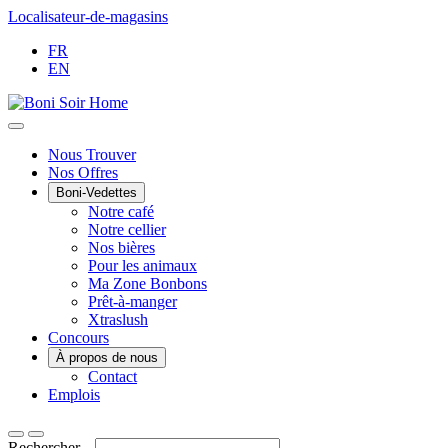
Passer
Localisateur-de-magasins
au
FR
contenu
EN
Main
Nous Trouver
Nos Offres
Menu
Boni-Vedettes
Notre café
Notre cellier
Nos bières
Pour les animaux
Ma Zone Bonbons
Prêt-à-manger
Xtraslush
Concours
À propos de nous
Contact
Emplois
Rechercher...