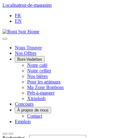
Passer
Localisateur-de-magasins
au
FR
contenu
EN
Main
Nous Trouver
Nos Offres
Menu
Boni-Vedettes
Notre café
Notre cellier
Nos bières
Pour les animaux
Ma Zone Bonbons
Prêt-à-manger
Xtraslush
Concours
À propos de nous
Contact
Emplois
Rechercher...