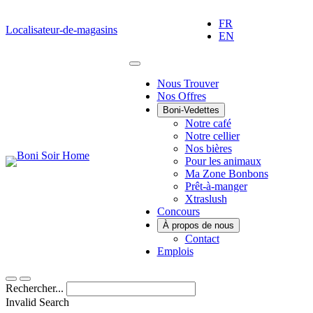
Passer
au
FR
Localisateur-de-magasins
contenu
EN
Main
Nous Trouver
Nos Offres
Menu
Boni-Vedettes
Notre café
Notre cellier
Nos bières
Pour les animaux
Ma Zone Bonbons
Prêt-à-manger
Xtraslush
Concours
À propos de nous
Contact
Emplois
Rechercher...
Invalid Search